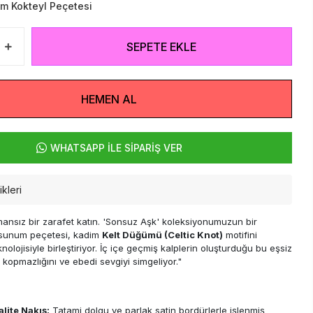
m Kokteyl Peçetesi
SEPETE EKLE
HEMEN AL
WHATSAPP İLE SİPARİŞ VER
kleri
mansız bir zarafet katın. 'Sonsuz Aşk' koleksiyonumuzun bir
 sunum peçetesi, kadim
Kelt Düğümü (Celtic Knot)
motifini
olojisiyle birleştiriyor. İç içe geçmiş kalplerin oluşturduğu bu eşsiz
 kopmazlığını ve ebedi sevgiyi simgeliyor."
lite Nakış:
Tatami dolgu ve parlak satin bordürlerle işlenmiş