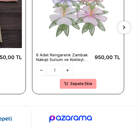
6 Adet Rengarenk Zambak
2
50,00 TL
950,00 TL
Nakışlı Sunum ve Kokteyl
N
Peçetesi Seti 16x12cm
P
Sepete Ekle