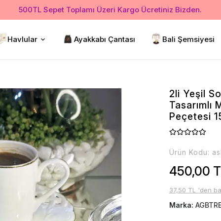
500TL Sepet Toplamı Üzeri Kargo Ücretiniz Bizden.
Havlular
Ayakkabı Çantası
Bali Şemsiyesi
2li Yeşil 
Tasarımlı
Peçetesi 
Ürün Kodu:
as
450,00 
37,50 TL 'den ba
Marka:
AGBTR