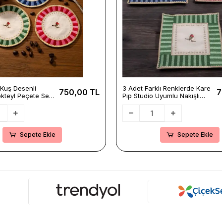
ı Kuş Desenli
3 Adet Farklı Renklerde Kare
750,00 TL
7
kteyl Peçete Seti-
Pip Studio Uyumlu Nakışlı
 Uyumlu Mavi-
Love Bird Detaylı Kokteyl
il Sunum Peçetesi
Sunum Peçetesi
Sepete Ekle
Sepete Ekle