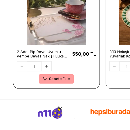
2 Adet Pip Royal Uyumlu
3'lü Nakışl
550,00 TL
Pembe Beyaz Nakışlı Lüks
Yuvarlak Ko
Keten Sunum Peçetesi
Pip Studio
15x15cm
Kırmızı-Yeş
15x15cm
Sepete Ekle