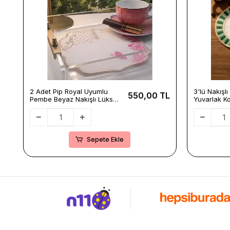
2 Adet Pip Royal Uyumlu
3'lü Nakışl
550,00 TL
Pembe Beyaz Nakışlı Lüks
Yuvarlak Ko
Keten Sunum Peçetesi
Pip Studio
15x15cm
Kırmızı-Yeş
15x15cm
Sepete Ekle