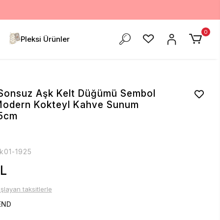
0
Pleksi Ürünler
 Sonsuz Aşk Kelt Düğümü Sembol
 Modern Kokteyl Kahve Sunum
15cm
k01-1925
TL
şlayan taksitlerle
END