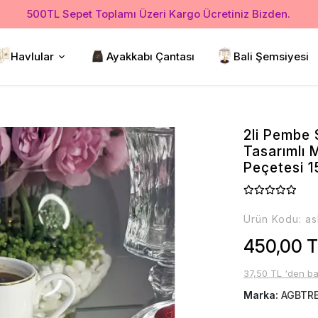
500TL Sepet Toplamı Üzeri Kargo Ücretiniz Bizden.
Havlular
Ayakkabı Çantası
Bali Şemsiyesi
2li Pembe
Tasarımlı
Peçetesi 
Ürün Kodu:
as
450,00 
37,50 TL 'den ba
Marka:
AGBTR