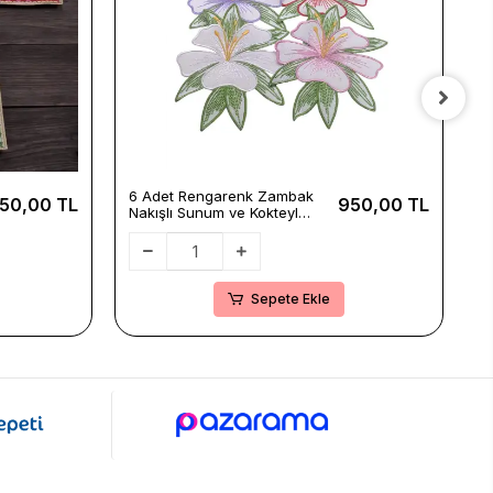
6 Adet Rengarenk Zambak
2
50,00 TL
950,00 TL
Nakışlı Sunum ve Kokteyl
N
Peçetesi Seti 16x12cm
P
Sepete Ekle