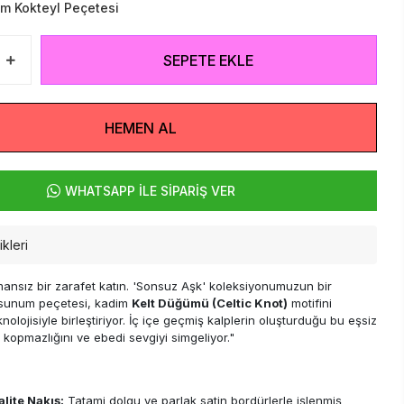
m Kokteyl Peçetesi
SEPETE EKLE
HEMEN AL
WHATSAPP İLE SİPARİŞ VER
kleri
mansız bir zarafet katın. 'Sonsuz Aşk' koleksiyonumuzun bir
 sunum peçetesi, kadim
Kelt Düğümü (Celtic Knot)
motifini
olojisiyle birleştiriyor. İç içe geçmiş kalplerin oluşturduğu bu eşsiz
 kopmazlığını ve ebedi sevgiyi simgeliyor."
lite Nakış:
Tatami dolgu ve parlak satin bordürlerle işlenmiş