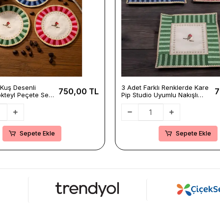
ı Kuş Desenli
3 Adet Farklı Renklerde Kare
750,00 TL
7
kteyl Peçete Seti-
Pip Studio Uyumlu Nakışlı
 Uyumlu Mavi-
Love Bird Detaylı Kokteyl
il Sunum Peçetesi
Sunum Peçetesi
Sepete Ekle
Sepete Ekle