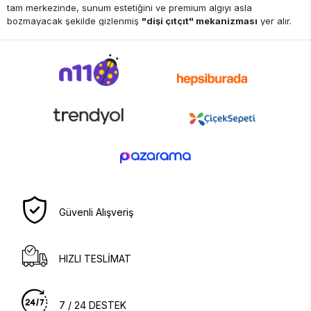
tam merkezinde, sunum estetiğini ve premium algıyı asla
bozmayacak şekilde gizlenmiş
"dişi çıtçıt" mekanizması
yer alır.
Dilediğiniz adette (2'li, 4'lü veya 6'lı paketler halinde) peçete
tabanını sepetinize ekleyerek tasarımınızın tuvalini hazırlayabilir; bir
sonraki adımda bu tabanları rengarenk nakış broşlarımızla
canlandırabilirsiniz.
Not: Bu kategorideki ürünler yalın peçete tabanlarıdır; üzerlerine
takılacak desenleri tamamlamak için "2. Adım: Çıtçıtlı Nakış Broşları"
kategorimizi ziyaret etmeyi unutmayın.
Güvenli Alışveriş
HIZLI TESLİMAT
7 / 24 DESTEK