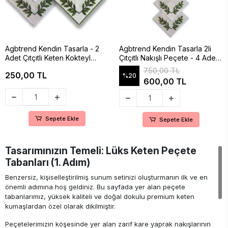
Agbtrend Kendin Tasarla - 2
Agbtrend Kendin Tasarla 2li
Adet Çıtçıtlı Keten Kokteyl
Çıtçıtlı Nakışlı Peçete - 4 Adet
Peçetesi Tabanı 15x15cm
Broş Başlangıç Seti
750,00 TL
250,00 TL
%20
600,00 TL
Sepete Ekle
Sepete Ekle
Tasarımınızın Temeli: Lüks Keten Peçete
Tabanları (1. Adım)
Benzersiz, kişiselleştirilmiş sunum setinizi oluşturmanın ilk ve en
önemli adımına hoş geldiniz. Bu sayfada yer alan peçete
tabanlarımız, yüksek kaliteli ve doğal dokulu premium keten
kumaşlardan özel olarak dikilmiştir.
Peçetelerimizin köşesinde yer alan zarif kare yaprak nakışlarının