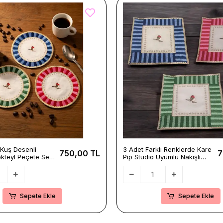
ı Kuş Desenli
3 Adet Farklı Renklerde Kare
750,00 TL
7
kteyl Peçete Seti-
Pip Studio Uyumlu Nakışlı
 Uyumlu Mavi-
Love Bird Detaylı Kokteyl
il Sunum Peçetesi
Sunum Peçetesi
Sepete Ekle
Sepete Ekle