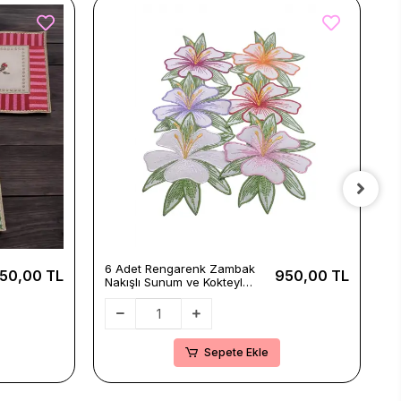
6 Adet Rengarenk Zambak
2
50,00 TL
950,00 TL
Nakışlı Sunum ve Kokteyl
N
Peçetesi Seti 16x12cm
P
Sepete Ekle