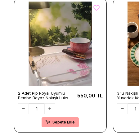
2 Adet Pip Royal Uyumlu
3'lü Nakışl
550,00 TL
Pembe Beyaz Nakışlı Lüks
Yuvarlak Ko
Keten Sunum Peçetesi
Pip Studio
15x15cm
Kırmızı-Yeş
15x15cm
Sepete Ekle