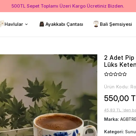
500TL Sepet Toplamı Üzeri Kargo Ücretiniz Bizden.
Havlular
Ayakkabı Çantası
Bali Şemsiyesi
2 Adet Pip
Lüks Kete
Ürün Kodu:
Ro
550,00 T
45,83 TL 'den ba
Marka:
AGBTR
Kategori:
Sunu