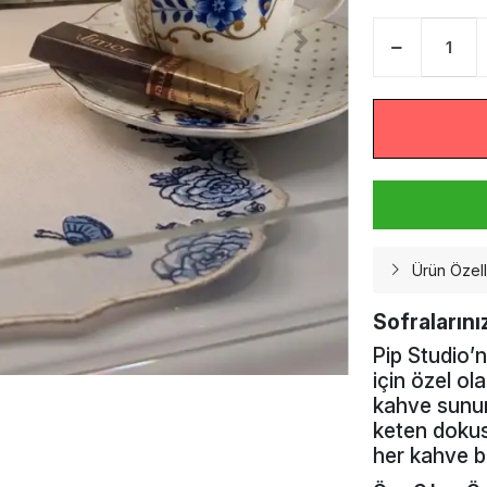
Ürün Özelli
Sofralarını
Pip Studio’
için özel ol
kahve sunuml
keten dokusu
her kahve b