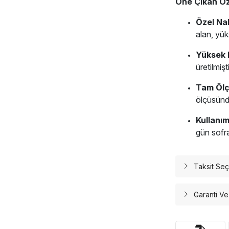
Öne Çıkan Öze
Özel Nak
alan, yüks
Yüksek 
üretilmişti
Tam Ölç
ölçüsünd
Kullanım
gün sofral
Taksit Seç
Garanti Ve