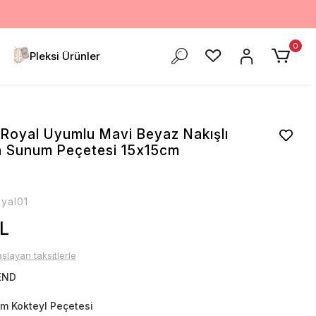
0
Pleksi Ürünler
 Royal Uyumlu Mavi Beyaz Nakışlı
n Sunum Peçetesi 15x15cm
yal01
L
şlayan taksitlerle
END
m Kokteyl Peçetesi