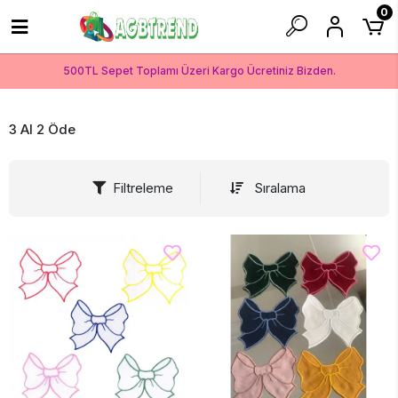
0
500TL Sepet Toplamı Üzeri Kargo Ücretiniz Bizden.
3 Al 2 Öde
Filtreleme
Sıralama