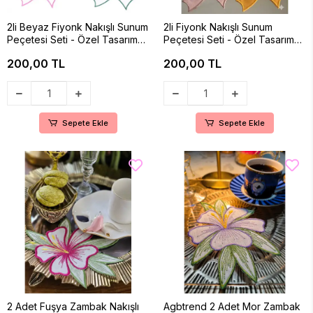
2li Beyaz Fiyonk Nakışlı Sunum
2li Fiyonk Nakışlı Sunum
Peçetesi Seti - Özel Tasarım
Peçetesi Seti - Özel Tasarım
Kahve ve Kokteyl Yanı
Kahve ve Kokteyl Yanı
200,00 TL
200,00 TL
Dekoratif Peçete
Dekoratif Peçete
Sepete Ekle
Sepete Ekle
2 Adet Fuşya Zambak Nakışlı
Agbtrend 2 Adet Mor Zambak