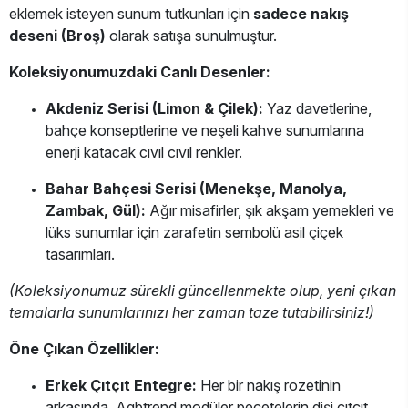
eklemek isteyen sunum tutkunları için
sadece nakış
deseni (Broş)
olarak satışa sunulmuştur.
Koleksiyonumuzdaki Canlı Desenler:
Akdeniz Serisi (Limon & Çilek):
Yaz davetlerine,
bahçe konseptlerine ve neşeli kahve sunumlarına
enerji katacak cıvıl cıvıl renkler.
Bahar Bahçesi Serisi (Menekşe, Manolya,
Zambak, Gül):
Ağır misafirler, şık akşam yemekleri ve
lüks sunumlar için zarafetin sembolü asil çiçek
tasarımları.
(Koleksiyonumuz sürekli güncellenmekte olup, yeni çıkan
temalarla sunumlarınızı her zaman taze tutabilirsiniz!)
Öne Çıkan Özellikler:
Erkek Çıtçıt Entegre:
Her bir nakış rozetinin
arkasında, Agbtrend modüler peçetelerin dişi çıtçıt