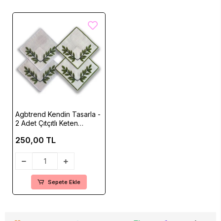
Agbtrend Kendin Tasarla -
2 Adet Çıtçıtlı Keten
Kokteyl Peçetesi Tabanı
250,00 TL
15x15cm
Sepete Ekle