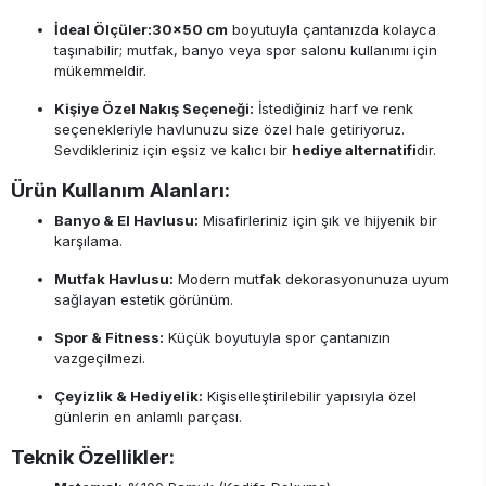
İdeal Ölçüler:
30x50 cm
boyutuyla çantanızda kolayca
taşınabilir; mutfak, banyo veya spor salonu kullanımı için
mükemmeldir.
Kişiye Özel Nakış Seçeneği:
İstediğiniz harf ve renk
seçenekleriyle havlunuzu size özel hale getiriyoruz.
Sevdikleriniz için eşsiz ve kalıcı bir
hediye alternatifi
dir.
Ürün Kullanım Alanları:
Banyo & El Havlusu:
Misafirleriniz için şık ve hijyenik bir
karşılama.
Mutfak Havlusu:
Modern mutfak dekorasyonunuza uyum
sağlayan estetik görünüm.
Spor & Fitness:
Küçük boyutuyla spor çantanızın
vazgeçilmezi.
Çeyizlik & Hediyelik:
Kişiselleştirilebilir yapısıyla özel
günlerin en anlamlı parçası.
Teknik Özellikler: