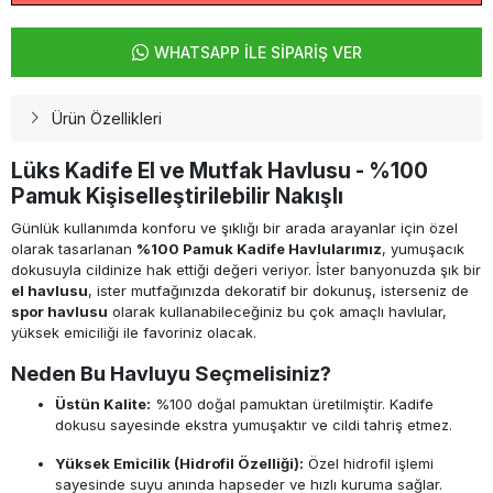
WHATSAPP İLE SİPARİŞ VER
Ürün Özellikleri
Lüks Kadife El ve Mutfak Havlusu - %100
Pamuk Kişiselleştirilebilir Nakışlı
Günlük kullanımda konforu ve şıklığı bir arada arayanlar için özel
olarak tasarlanan
%100 Pamuk Kadife Havlularımız
, yumuşacık
dokusuyla cildinize hak ettiği değeri veriyor. İster banyonuzda şık bir
el havlusu
, ister mutfağınızda dekoratif bir dokunuş, isterseniz de
spor havlusu
olarak kullanabileceğiniz bu çok amaçlı havlular,
yüksek emiciliği ile favoriniz olacak.
Neden Bu Havluyu Seçmelisiniz?
Üstün Kalite:
%100 doğal pamuktan üretilmiştir. Kadife
dokusu sayesinde ekstra yumuşaktır ve cildi tahriş etmez.
Yüksek Emicilik (Hidrofil Özelliği):
Özel hidrofil işlemi
sayesinde suyu anında hapseder ve hızlı kuruma sağlar.