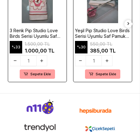
3 Renk Pip Studio Love
Yeşil Pip Studio Love Birds
Birds Serisi Uyumlu Saf
Serisi Uyumlu Saf Pamuk
Pamuk Kadife El Havlusu
Kadife El Havlusu
1.500,00 TL
550,00 TL
30x50cm
%33
30x50cm
%30
1.000,00 TL
385,00 TL
Sepete Ekle
Sepete Ekle